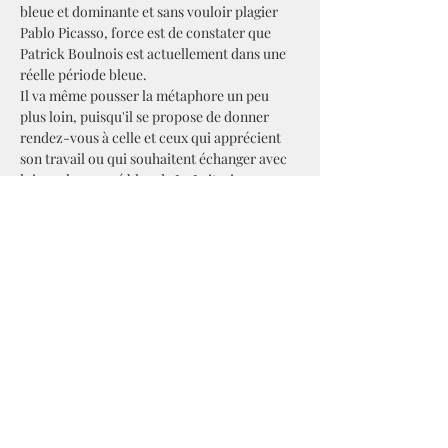
bleue et dominante et sans vouloir plagier 
Pablo Picasso, force est de constater que 
Patrick Boulnois est actuellement dans une 
réelle période bleue. 
Il va même pousser la métaphore un peu 
plus loin, puisqu'il se propose de donner 
rendez-vous à celle et ceux qui apprécient 
son travail ou qui souhaitent échanger avec 
lui, sur le canapé bleu de La Laiterie pour 
partager des émotions communes autour de 
ses tableaux.
L'exposition est ouverte :
En mai,  du mardi au vendredi de 10h30…
En lire plus >
Partager cet événement