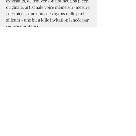
exposants, de trouver son bonheur, sa pièce 
originale, artisanale voire même sur-mesure 
: des pièces que nous ne voyons nulle part 
ailleurs » une bien jolie invitation lancée par 
ses organisateurs.
Retrouvez certains créateurs sur le 
site
 de 
Créations Culture en Pays d'Auge, 
l'association co-organisatrice de cet 
événement.
Partager cet événement