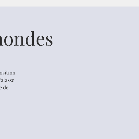
mondes
osition
Valasse
e de