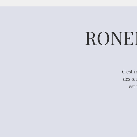
RONEL
C'est 
des œu
est